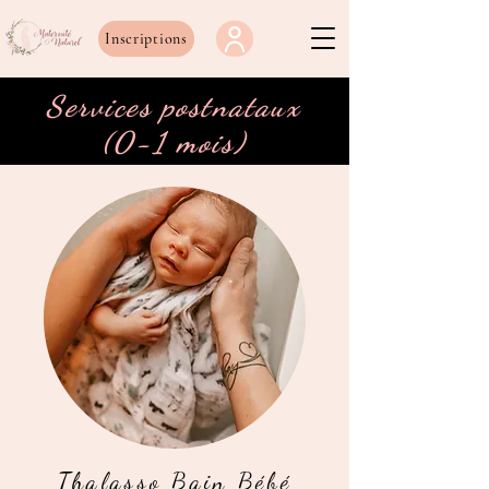
Inscriptions
Services postnataux
(0-1 mois)
Thalasso Bain Bébé