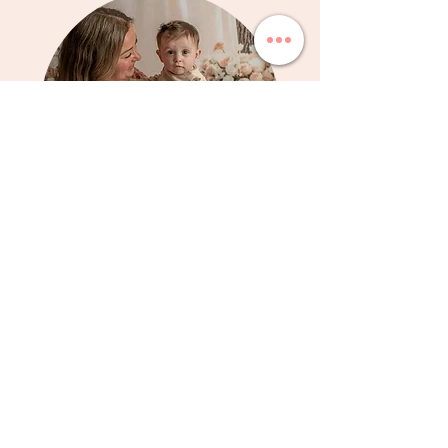
Mini-séance photos fête
des mères
Maternité
Ô
Naturel
19 Rue Blainville O, Local 203
Sainte-Thérèse, QC J7E 1X1