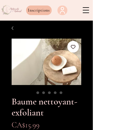
Inscriptions
Baume nettoyant-
exfoliant
Price
CA$15.99