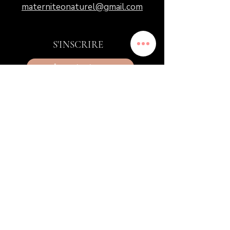
materniteonaturel@gmail.com
S'INSCRIRE
Inscriptions
Travailler avec nous
POLITIQUES
Politique du centre
Conditions d'utilisations
Confidentialité