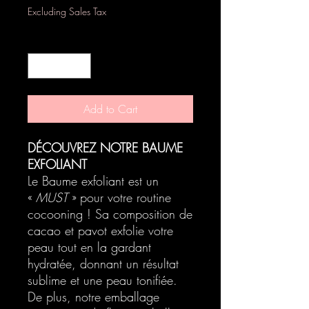
Excluding Sales Tax
Quantity
*
Add to Cart
DÉCOUVREZ NOTRE BAUME
EXFOLIANT
Le Baume exfoliant est un
«
MUST
» pour votre routine
cocooning ! Sa composition de
cacao et pavot exfolie votre
peau tout en la gardant
hydratée, donnant un résultat
sublime et une peau tonifiée.
De plus, notre emballage